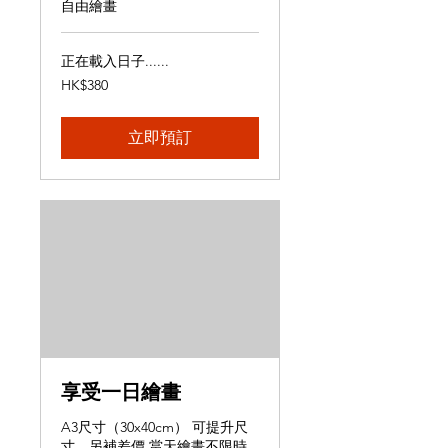
自由繪畫
正在載入日子......
380
HK$380
港
元
立即預訂
享受一日繪畫
A3尺寸（30x40cm） 可提升尺
寸，另補差價 當天繪畫不限時