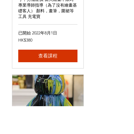
專業導師指導（為了沒有繪畫基
礎客人） 顏料，畫筆，圍裙等
工具 充電寶
已開始 2022年8月1日
380
HK$380
港
元
查看課程
流體熊