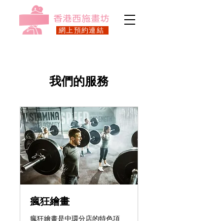
​香港西施畫坊
網上預約連結
我們的服務
瘋狂繪畫
瘋狂繪畫是中環分店的特色項