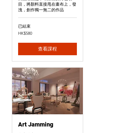
目，將顏料直接甩在畫布上，發
洩，創作獨一無二的作品
已結束
580
HK$580
港
元
查看課程
Art Jamming