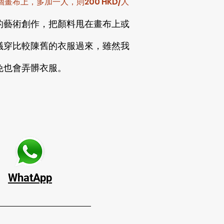
布上，多加一人，則200 HKD/人
的藝術創作，把顏料甩在畫布上或
議穿比較陳舊的衣服過來，雖然我
免也會弄髒衣服。
​WhatApp