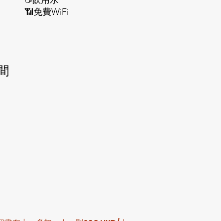
☕️飲用水
​📶
免費WiFi
間