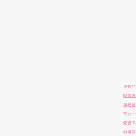
我們的
繪畫課
瘋狂繪
享受一
流體熊
包場派