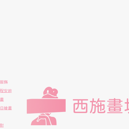
服務
程安排
西施畫
畫
日繪畫
對