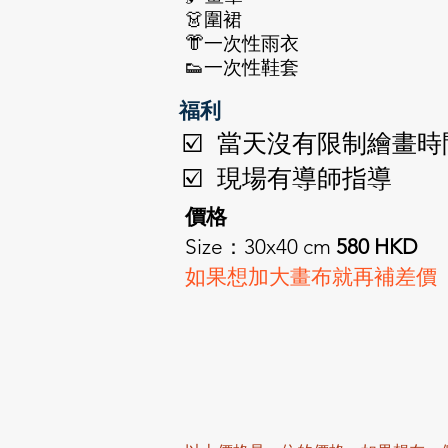
👗圍裙
👘一次性雨衣
👟一次性鞋套
福利
☑️ 當天沒有限制繪畫時
☑️ 現場有導師指導
價格
Size：30x40 cm
580 HKD
如果想加大畫布就再補差價