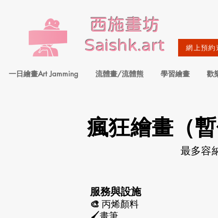
​西施畫坊
Saishk.art
網上預約
一日繪畫Art Jamming
流體畫/流體熊
學習繪畫
歡
瘋狂繪畫（暫
​最多容
服務與設施
🎨
丙烯顏料
🖌️畫筆