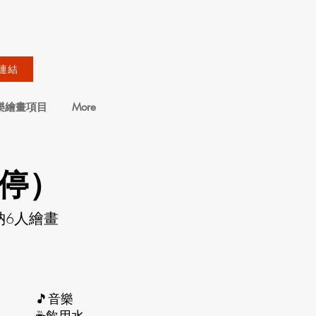
連結
樂繪畫項目
More
停）
納6人繪畫
🎵音樂