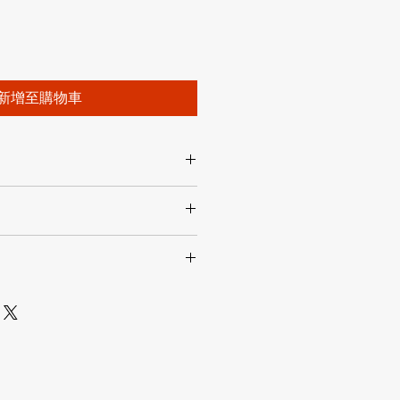
新增至購物車
处适合添加有关产品的更多信息，例
和清洗说明。另外，也可在此处描述
及能给客户带来哪些好处。买家总是
策。此处适合向客户说明如何处理不
楚了解产品。所以，尽量多提供相关
退换政策应力求简单明了，这样才能
和决心购买您的产品。
客户不再有后顾之忧。
. I'm a great place to add more
our shipping methods, packaging
traightforward information about
is a great way to build trust and
ers that they can buy from you with