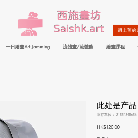
​西施畫坊
Saishk.art
網上預約
一日繪畫Art Jamming
流體畫/流體熊
繪畫課程
此处是产品
庫存單位： 21554345656
價
HK$120.00
格