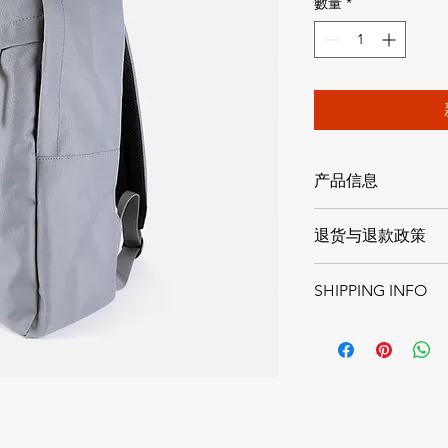
數量
*
产品信息
此处是产品详情。此
退货与退款政策
如尺寸、材料、保养
产品的独特之处，以
此处是退货与退款政
希望能在购买之前清
SHIPPING INFO
满意的产品。退款或
信息，让买家有信心
建立起信任关系，使
I'm a shipping policy
information about y
and cost. Providing s
your shipping policy 
reassure your custom
confidence.