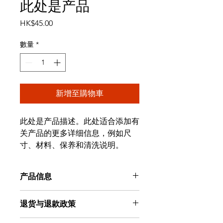
此处是产品
價
HK$45.00
格
數量
*
新增至購物車
此处是产品描述。此处适合添加有
关产品的更多详细信息，例如尺
寸、材料、保养和清洗说明。
产品信息
此处是产品详情。此处适合添加有关产
退货与退款政策
品的更多信息，例如尺寸、材料、保养
和清洗说明。另外，也可在此处描述产
此处是退货与退款政策。此处适合向客